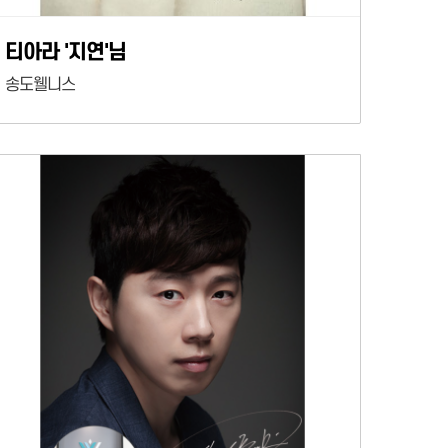
티아라 '지연'님
송도웰니스