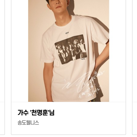
가수 '천명훈'님
송도웰니스