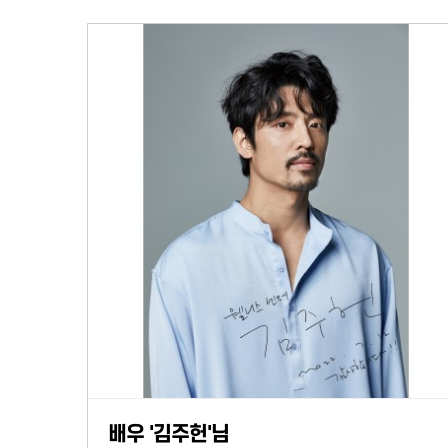
배우 '김주헌'님