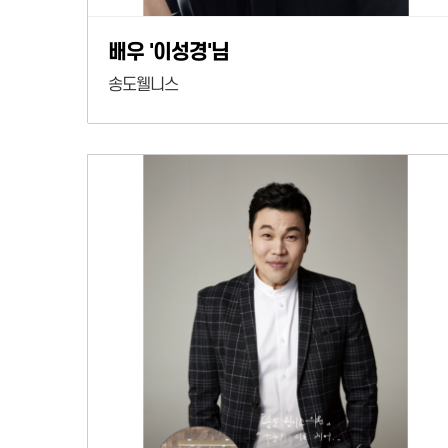
배우 '이성경'님
송도웰니스