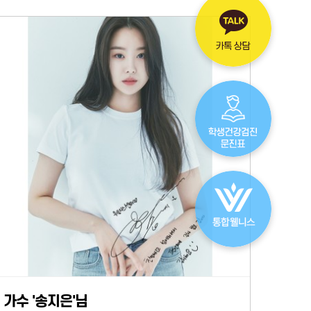
가수 '송지은'님