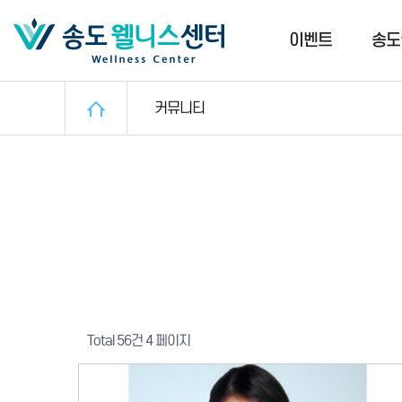
이벤트
송도
커뮤니티
Total 56건
4 페이지