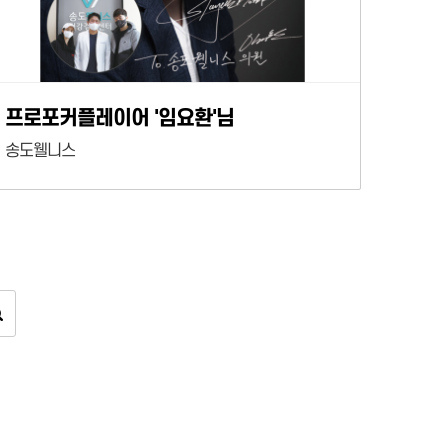
프로포커플레이어 '임요환'님
송도웰니스