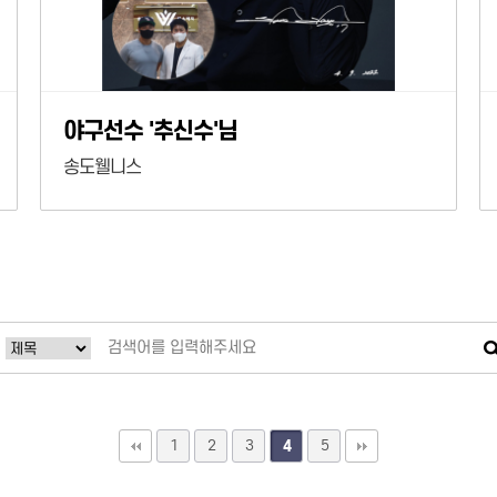
야구선수 '추신수'님
송도웰니스
1
2
3
5
4