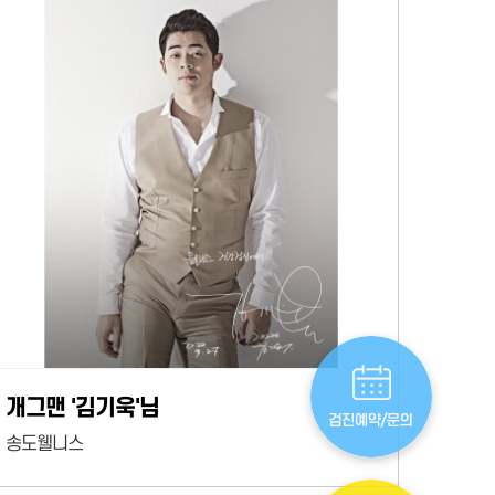
개그맨 '김기욱'님
송도웰니스