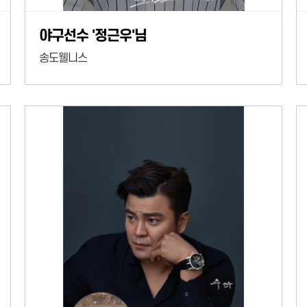
야구선수 '정근우'님
송도웰니스