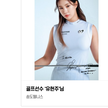
골프선수 '유현주'님
송도웰니스