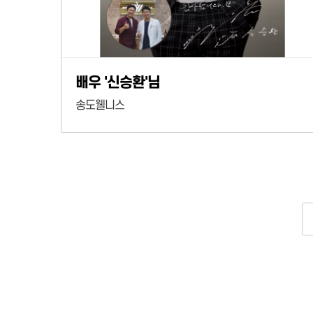
배우 '신승환'님
송도웰니스
처음
맨끝