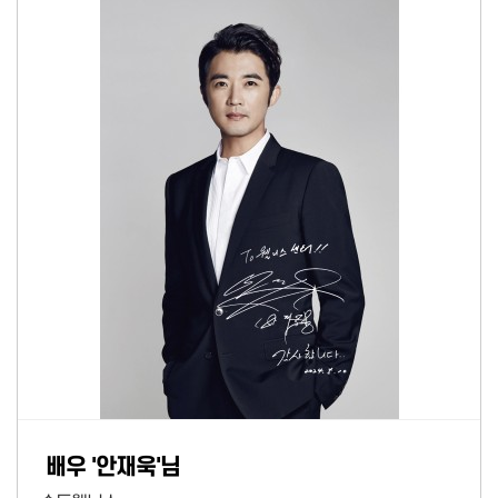
배우 '안재욱'님