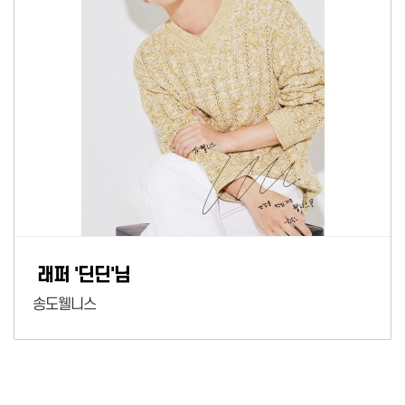
래퍼 '딘딘'님
송도웰니스