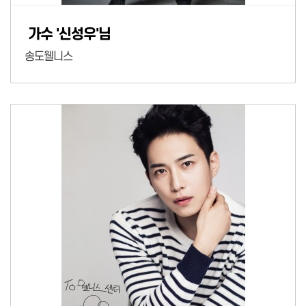
가수 '신성우'님
송도웰니스