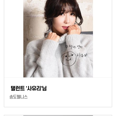
탤런트 '사유리'님
송도웰니스