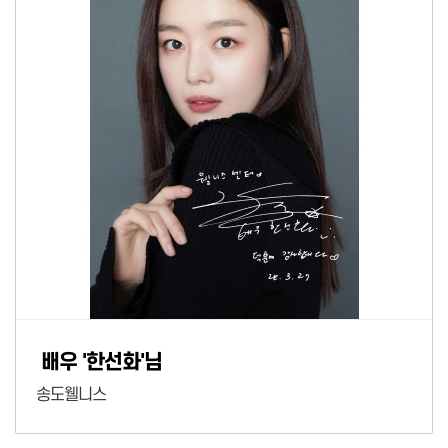
배우 '한선화'님
송도웰니스