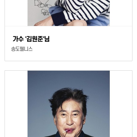
가수 '김원준'님
송도웰니스