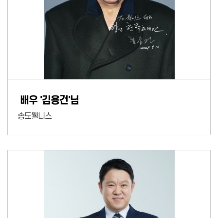
배우 '김용건'님
송도웰니스