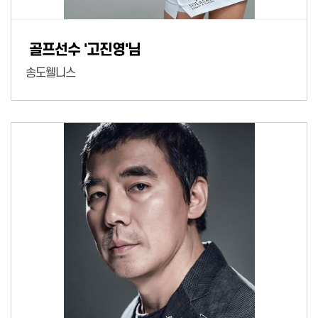
골프선수 '고진영'님
송도웰니스