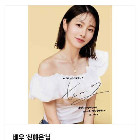
배우 '신예은'님