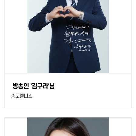
방송인 '김구라'님
송도웰니스