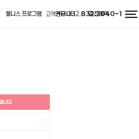
032.
832.2040~1
웰니스 프로그램
커뮤니티
검진예약
고객센터
습니다.