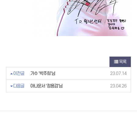
목록
이전글
가수 '박주희'님
23.07.14
다음글
아나운서 '정용검'님
23.04.26