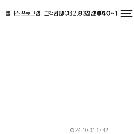
032.
832.2040~1
웰니스 프로그램
커뮤니티
검진예약
고객센터
24-10-31 17:42