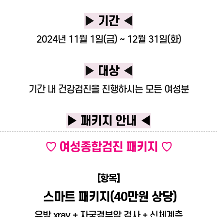
▶
기간
◀
2024년 11월 1일(금) ~ 12월 31일(화)
▶
대상
◀
기간 내
건강검진을 진행하시는 모든 여성분
▶ 패키지 안내 ◀
♡
여성종합검진 패키지
♡
[항목]
스마트 패키지
(
40만원 상당)
유방 xray
+
자궁경부암 검사
+ 신체계측