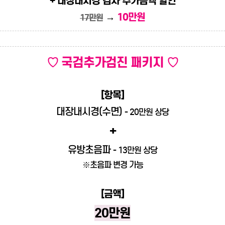
+ 대장내시경 검사 추가금액 할인
→
10만원
17만원
♡
국검추가검진 패키지 ♡
[항목]
대장내시경(수면)
- 20만원 상당
+
유방초음파
- 13만원 상당
※초음파 변경 가능
[금액]
20만원