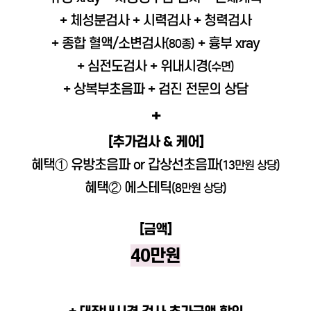
+ 체성분검사 + 시력검사 + 청력검사
+ 종합 혈액/소변검사
+ 흉부 xray
(80종)
+ 심전도검사 + 위내시경
(수면)
+ 상복부초음파 + 검진 전문의 상담
+
[추가검사 & 케어]
혜택① 유방초음파 or 갑상선초음파
(13만원 상당)
혜택② 에스테틱
(8만원 상당)
[금액]
40만원